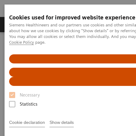
Cookies used for improved website experience
Zobrazovací technika
Laboratorní diagnostika
Siemens Healthineers and our partners use cookies and other simil
about how we use cookies by clicking "Show details" or by referrin
You may allow all cookies or select them individually. And you ma
Cookie Policy
page.
Home
Laboratorní diagnostika
Assays by Diseases & Conditions
Organ Transplantation - ISDs
Sirolimus Assays
Sirolimus Assays
Necessary
Statistics
Cookie declaration
Show details
Dimension Systems - SIRO