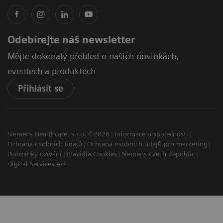
Odebírejte náš newsletter
Mějte dokonalý přehled o našich novinkách,
eventech a produktech
Přihlásit se
Siemens Healthcare, s.r.o. ©2026
Informace o společnosti
Ochrana osobních údajů
Ochrana osobních údajů pro marketing
Podmínky užívání
Pravidla Cookies
Siemens Czech Republic
Digital Services Act