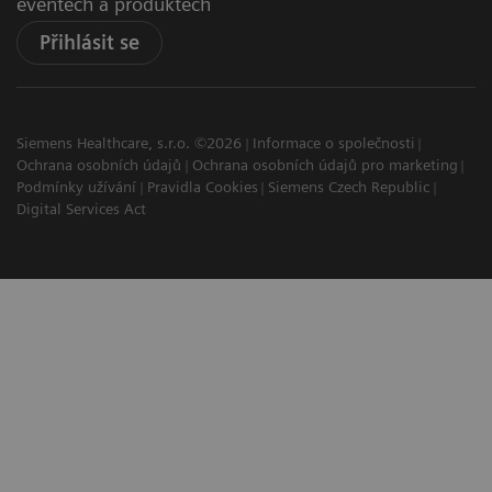
eventech a produktech
Přihlásit se
Siemens Healthcare, s.r.o. ©2026
Informace o společnosti
Ochrana osobních údajů
Ochrana osobních údajů pro marketing
Podmínky užívání
Pravidla Cookies
Siemens Czech Republic
Digital Services Act