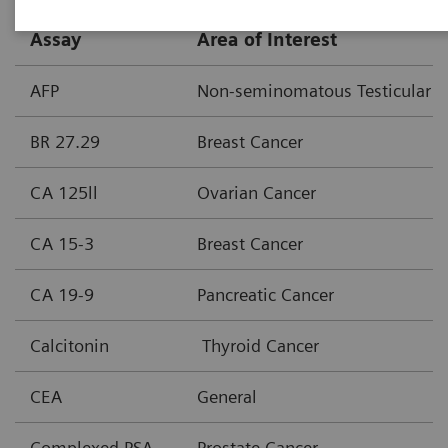
Assay
Area of Interest
AFP
Non-seminomatous Testicular C
BR 27.29
Breast Cancer
CA 125ll
Ovarian Cancer
CA 15-3
Breast Cancer
CA 19-9
Pancreatic Cancer
Calcitonin
Thyroid Cancer
CEA
General
Complexed PSA
Prostate Cancer