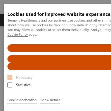
Cookies used for improved website experience
Zobrazovací technika
Laboratorní diagnostika
Siemens Healthineers and our partners use cookies and other simil
about how we use cookies by clicking "Show details" or by referrin
You may allow all cookies or select them individually. And you ma
Cookie Policy
page.
Home
Laboratorní diagnostika
Assays by Diseases & Conditions
Oncology
Oncology Assay Menu
Oncology Assay Menu
Necessary
A wide range of oncology assays to help clinicians
Statistics
fight the most threatening diseases.
Cookie declaration
Show details