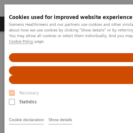
Cookies used for improved website experience
Zobrazovací technika
Laboratorní diagnostika
Siemens Healthineers and our partners use cookies and other simil
about how we use cookies by clicking "Show details" or by referrin
You may allow all cookies or select them individually. And you ma
Cookie Policy
page.
Home
Laboratorní diagnostika
Assays by Diseases & Conditions
Growth Disorders
Growth Disorders
Necessary
Statistics
Cookie declaration
Show details