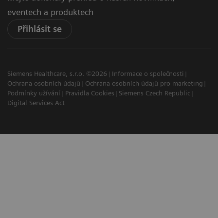
eventech a produktech
Přihlásit se
Siemens Healthcare, s.r.o. ©2026
Informace o společnosti
Ochrana osobních údajů
Ochrana osobních údajů pro marketing
Podmínky užívání
Pravidla Cookies
Siemens Czech Republic
Digital Services Act