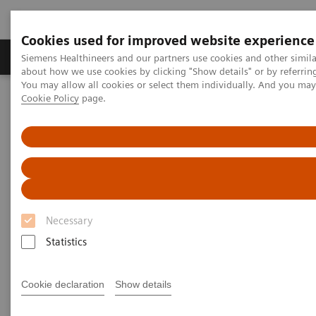
Cookies used for improved website experience
Zobrazovací technika
Laboratorní diagnostika
Siemens Healthineers and our partners use cookies and other simil
about how we use cookies by clicking "Show details" or by referrin
You may allow all cookies or select them individually. And you ma
Cookie Policy
page.
Home
Laboratorní diagnostika
Assays by Diseases & Conditions
Autoimmune Disorders
Autoimmune Assay Menu
Autoimmune Assay Menu
Necessary
Statistics
ADVIA Centaur® Systems
Cookie declaration
Show details