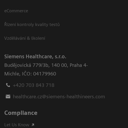
eCommerce
Řízení kontroly kvality testů
Vzdělávání & školení
Siemens Healthcare, s.r.o.
Budějovická 779/3b
,
140 00, Praha 4-
Michle
,
IČO: 04179960
+420 703 843 718
healthcare.cz@siemens-healthineers.com
Compliance
Let Us Know