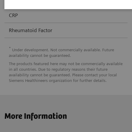
Anti-CCP
√
CRP
Rheumatoid Factor
*
Under development. Not commercially available. Future
availability cannot be guaranteed.
The products featured here may not be commercially available
in all countries. Due to regulatory reasons their future
availability cannot be guaranteed. Please contact your local
Siemens Healthineers organization for further details.
More Information