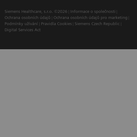
Siemens Healthcare, s.r.o. ©2026
Informace o společnosti
Ochrana osobních údajů
Ochrana osobních údajů pro marketing
Podmínky užívání
Pravidla Cookies
Siemens Czech Republic
Digital Services Act