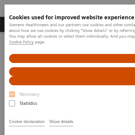
Cookies used for improved website experience
Zobrazovací technika
Laboratorní diagnostika
Siemens Healthineers and our partners use cookies and other simil
about how we use cookies by clicking "Show details" or by referrin
You may allow all cookies or select them individually. And you ma
Cookie Policy
page.
Home
Laboratorní diagnostika
Hemostasis testing portfolio
Hemostasis - Case Studies
Hemostasis - Case Studies
Necessary
Statistics
Cookie declaration
Show details
Filter (1 item)