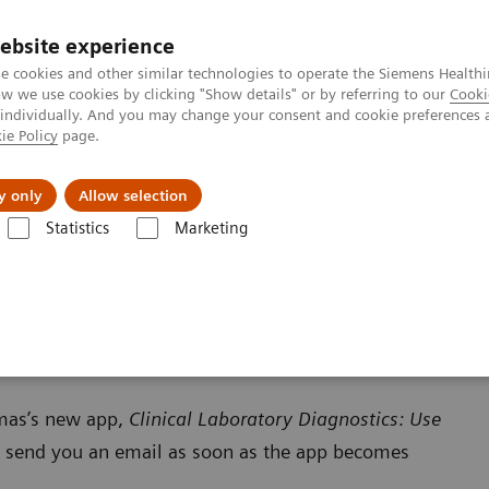
ebsite experience
e cookies and other similar technologies to operate the Siemens Healthi
 we use cookies by clicking "Show details" or by referring to our
Cooki
 individually. And you may change your consent and cookie preferences 
ie Policy
page.
Zákaznický servis
Klinické specializace
y only
Allow selection
Statistics
Marketing
ratory Diagnostics App - Thank you for your interest
est
omas’s new app,
Clinical Laboratory Diagnostics: Use
 send you an email as soon as the app becomes