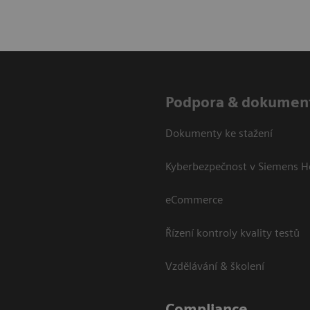
Podpora & dokumen
Dokumenty ke stažení
Kyberbezpečnost v Siemens H
eCommerce
Řízení kontroly kvality testů
Vzdělávání & školení
Compliance