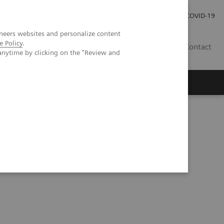
Pro investory
Pro média
COVID-19
neers websites and personalize content
e Policy
.
CZ
Contact
anytime by clicking on the "Review and
Magazín Trend
O nás