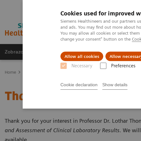
Cookies used for improved w
Siemens Healthineers and our partners us
and ads. You may find out more about how
You may allow all cookies or select them
change your consent" button on the
Cook
Zobrazovací technika
Laboratorní diagnostika
Allow all cookies
Allow necessar
Necessary
Preferences
Home
Education Services and Workforce Solutions
Clinical Labo
Cookie declaration
Show details
Thank you for your inter
Thank you for your interest in Professor Dr. Lothar Th
and Assessment of Clinical Laboratory Results.
We will
available.