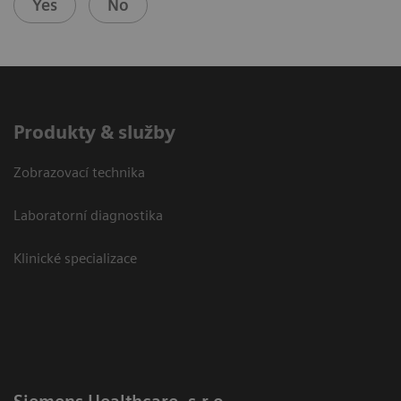
Yes
No
Produkty & služby
Zobrazovací technika
Laboratorní diagnostika
Klinické specializace