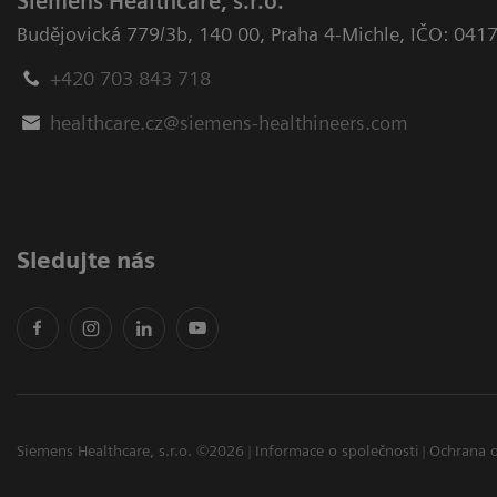
Siemens Healthcare, s.r.o.
Budějovická 779/3b
,
140 00, Praha 4-Michle
,
IČO: 041
+420 703 843 718
healthcare.cz@siemens-healthineers.com
Sledujte nás
Siemens Healthcare, s.r.o. ©2026
Informace o společnosti
Ochrana 