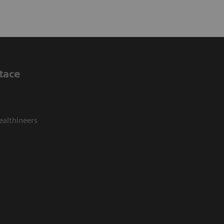
tace
ealthineers