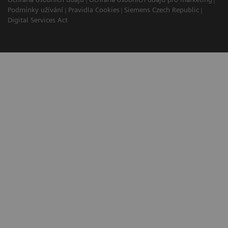
Podmínky užívání
Pravidla Cookies
Siemens Czech Republic
Digital Services Act