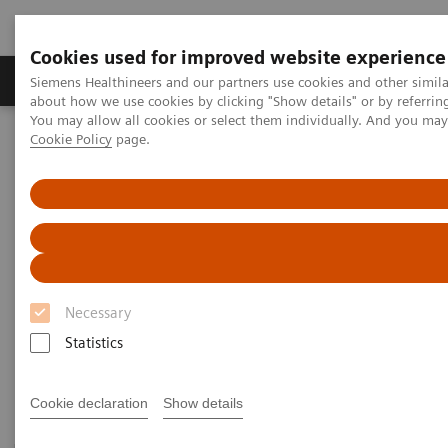
Cookies used for improved website experience
Zobrazovací technika
Laboratorní diagnostika
Siemens Healthineers and our partners use cookies and other simil
about how we use cookies by clicking "Show details" or by referrin
You may allow all cookies or select them individually. And you ma
Cookie Policy
page.
Home
Zobrazovací technika
Výpočetní tomografie
CT technologie a inovace
CT technologie a inovace
Objevte jedinečné CT technologie
zaručující vyšší účinnost, výjimečnou
Necessary
kvalitu zobrazení a konzistentní výsledky.
Statistics
Cookie declaration
Show details