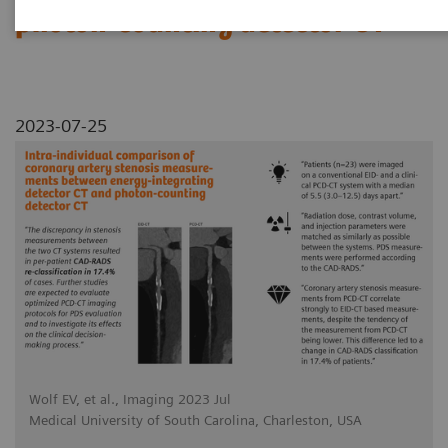
photon-counting detector CT
2023-07-25
Wolf EV, et al., Imaging 2023 Jul
Medical University of South Carolina, Charleston, USA