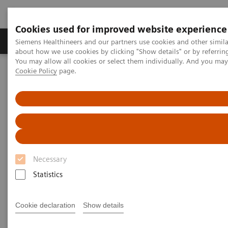
Cookies used for improved website experience
Zobrazovací technika
Laboratorní diagnostika
Siemens Healthineers and our partners use cookies and other simil
about how we use cookies by clicking "Show details" or by referrin
You may allow all cookies or select them individually. And you ma
Cookie Policy
page.
Home
Zobrazovací technika
Výpočetní tomografie
Fotonový CT skener
NAEOTOM Alpha s kvantovou technologií
PCCT scientific evidence
Intra-individual comparison of coronary artery stenosis
measurements between energy-integrating detector CT and
photon-counting detector CT
Necessary
Intra-individual comparison of
Statistics
coronary artery stenosis
measurements between energy-
Cookie declaration
Show details
integrating detector CT and