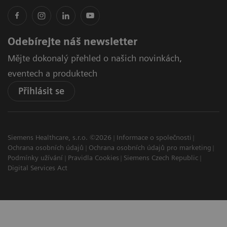
Odebírejte náš newsletter
Mějte dokonalý přehled o našich novinkách,
eventech a produktech
Přihlásit se
Siemens Healthcare, s.r.o. ©2026
Informace o společnosti
Ochrana osobních údajů
Ochrana osobních údajů pro marketing
Podmínky užívání
Pravidla Cookies
Siemens Czech Republic
Digital Services Act