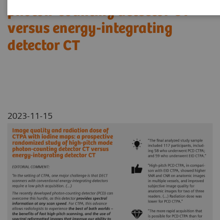
photon-counting detector CT
versus energy-integrating
detector CT
2023-11-15