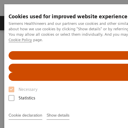
Cookies used for improved website experience
Zobrazovací technika
Laboratorní diagnostika
Siemens Healthineers and our partners use cookies and other simil
about how we use cookies by clicking "Show details" or by referrin
You may allow all cookies or select them individually. And you ma
Cookie Policy
page.
Home
Zobrazovací technika
Výpočetní tomografie
Fotonový CT skener
NAEOTOM Alpha s kvantovou technologií
PCCT scientific evidence
Image quality and radiation dose of CTPA with iodine maps: A
prospective randomized study of high-pitch mode photon-counting
detector CT versus energy-integrating detector CT
Necessary
Image quality and radiation
Statistics
dose of CTPA with iodine maps:
A prospective randomized
Cookie declaration
Show details
study of high-pitch mode