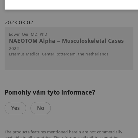
2023-03-02
Edwin Oei, MD, PhD
NAEOTOM Alpha – Musculoskeletal Cases
2023
Erasmus Medical Center Rotterdam, the Netherlands
Pomohly vám tyto informace?
Yes
No
The products/features mentioned herein are not commercially
available in all countries. Their future availability cannot be