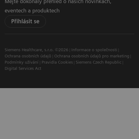
Mějte dokonalý přehled o našich novinkách,
eventech a produktech
Přihlásit se
Siemens Healthcare, s.r.o. ©2026
Informace o společnosti
Ochrana osobních údajů
Ochrana osobních údajů pro marketing
Podmínky užívání
Pravidla Cookies
Siemens Czech Republic
Digital Services Act