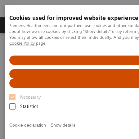
Cookies used for improved website experience
Zobrazovací technika
Laboratorní diagnostika
Siemens Healthineers and our partners use cookies and other simil
about how we use cookies by clicking "Show details" or by referrin
You may allow all cookies or select them individually. And you ma
Cookie Policy
page.
Home
Zobrazovací technika
Výpočetní tomografie
Fotonový CT skener
NAEOTOM Alpha s kvantovou technologií
PCCT scientific evidence
NAEOTOM Alpha – Musculoskeletal Cases
NAEOTOM Alpha –
Necessary
Musculoskeletal Cases
Statistics
A presentation of how Quantum Technology
supports diagnosis and therapy in two
Cookie declaration
Show details
musculoskeletal cases.