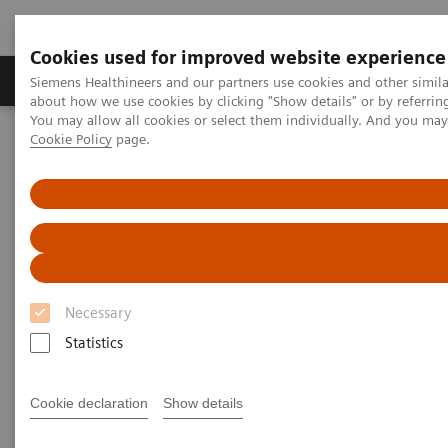
Cookies used for improved website experience
Zobrazovací technika
Laboratorní diagnostika
Siemens Healthineers and our partners use cookies and other simil
about how we use cookies by clicking "Show details" or by referrin
You may allow all cookies or select them individually. And you ma
Cookie Policy
page.
Home
Zobrazovací technika
Výpočetní tomografie
Fotonový CT skener
NAEOTOM Alpha s kvantovou technologií
PCCT scientific evidence
Ultra-high-resolution coronary CT angiography with photon-
counting detector CT: feasibility and image characterization
Ultra-high-resolution coronary
Necessary
CT angiography with photon-
Statistics
counting detector CT: feasibility
Cookie declaration
Show details
and image characterization