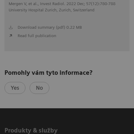
Mergen V, et al., Invest Radiol. 2022 Dec; 57(12):780-788
University Hospital Zurich, Zurich, Switzerland
Download summary (pdf) 0.22 MB
Read full publication
Pomohly vám tyto informace?
Yes
No
Produkty & služby