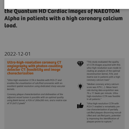
Study evaluating the feasibility and quality of
the Quantum HD Cardiac images of NAEOTOM
Alpha in patients with a high coronary calcium
load.
2022-12-01