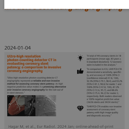
invasive coronary angiography
2024-01-04
Hagar M, et al., Eur Radiol. 2024 Jan; online-ahead-of-print