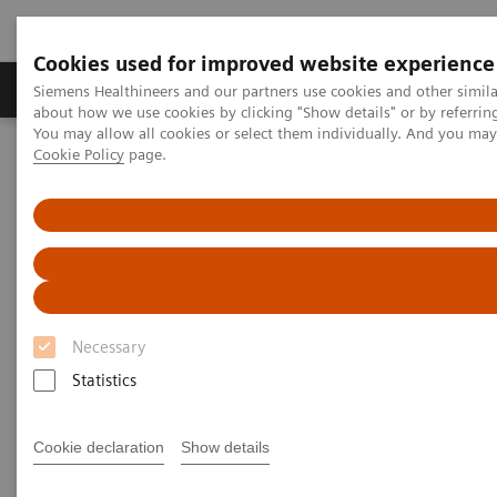
Cookies used for improved website experience
Zobrazovací technika
Laboratorní diagnostika
Siemens Healthineers and our partners use cookies and other simil
about how we use cookies by clicking "Show details" or by referrin
You may allow all cookies or select them individually. And you ma
Cookie Policy
page.
Home
Zobrazovací technika
Výpočetní tomografie
Fotonový CT skener
NAEOTOM Alpha s kvantovou technologií
PCCT scientific evidence
Ultra-high-resolution photon-counting detector CT in evaluating
coronary stent patency: a comparison to invasive coronary
angiography
Necessary
Ultra-high-resolution photon-
Statistics
counting detector CT in
evaluating coronary stent
Cookie declaration
Show details
patency: a comparison to