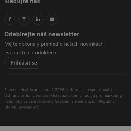
Sledujte nás
Odebírejte náš newsletter
Mějte dokonalý přehled o našich novinkách,
eventech a produktech
Přihlásit se
Siemens Healthcare, s.r.o. ©2026
Informace o společnosti
Ochrana osobních údajů
Ochrana osobních údajů pro marketing
Podmínky užívání
Pravidla Cookies
Siemens Czech Republic
Digital Services Act