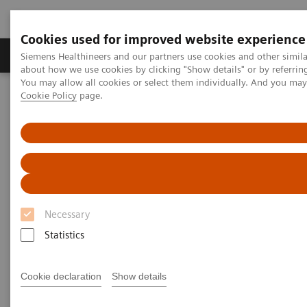
Cookies used for improved website experience
Zobrazovací technika
Laboratorní diagnostika
Siemens Healthineers and our partners use cookies and other simil
about how we use cookies by clicking "Show details" or by referrin
You may allow all cookies or select them individually. And you ma
Cookie Policy
page.
Home
Zobrazovací technika
Výpočetní tomografie
Fotonový CT skener
NAEOTOM Alpha s kvantovou technologií
PCCT scientific evidence
Image characteristics of virtual non-contrast series derived from
photon-counting detector coronary CT angiography – Prerequisites
for and feasibility of calcium quantification
Necessary
Image characteristics of virtual
Statistics
non-contrast series derived
from photon-counting detector
Cookie declaration
Show details
coronary CT angiography –