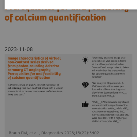
Prerequisites for and feasibility
of calcium quantification
2023-11-08
Braun FM, et al., Diagnostics 2023;13(22):3402