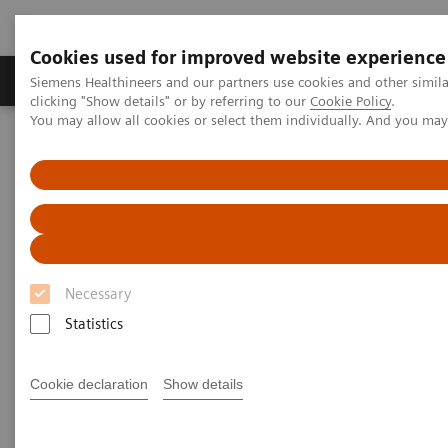
Cookies used for improved website experience
Продукты и решения
Клинические направле
Siemens Healthineers and our partners use cookies and other simil
clicking "Show details" or by referring to our
Cookie Policy
.
You may allow all cookies or select them individually. And you ma
Главная
Новости и пресс-релизы
PEPconnect
PEPconnect – портал Siemens
Healthineers для
совершенствования
Necessary
профессиональных
Statistics
компетенций врачей и
среднего медицинского
Cookie declaration
Show details
персонала