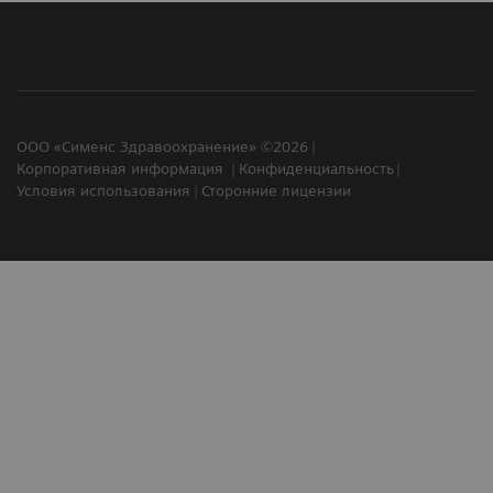
ООО «Сименс Здравоохранение» ©2026
Корпоративная информация
Конфиденциальность
Условия использования
Сторонние лицензии