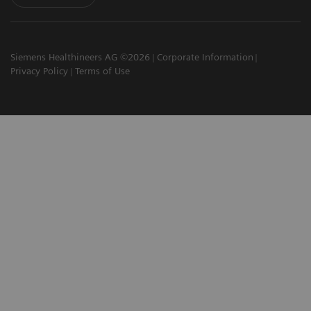
Siemens Healthineers AG ©2026
Corporate Information
Privacy Policy
Terms of Use