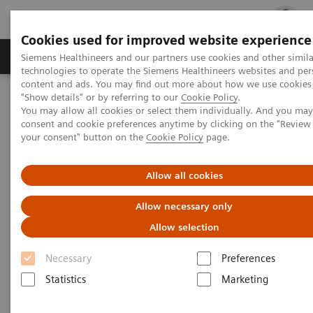
Cookies used for improved website experience
지멘스 헬시니어스(주)
채용
주요 제품 
Siemens Healthineers and our partners use cookies and other simila
technologies to operate the Siemens Healthineers websites and per
content and ads. You may find out more about how we use cookies 
"Show details" or by referring to our
Cookie Policy
.
지멘스 헬시니어스(주)
Press Room
Press Releases
You may allow all cookies or select them individually. And you ma
지멘스헬시니어스, 포항TP에 심장 초음파 의료기기 생산설비 증설
consent and cookie preferences anytime by clicking on the "Revie
에 210억원 투자
your consent" button on the
Cookie Policy
page.
|
지멘스 헬시니어스(주)
2025.08.21
Allow all cookies
Allow necessary only
지멘스헬시니어스, 포항TP에 심장 초
Allow selection
음파 의료기기 생산설비 증설에 210
Necessary
Preferences
억원 투자
Statistics
Marketing