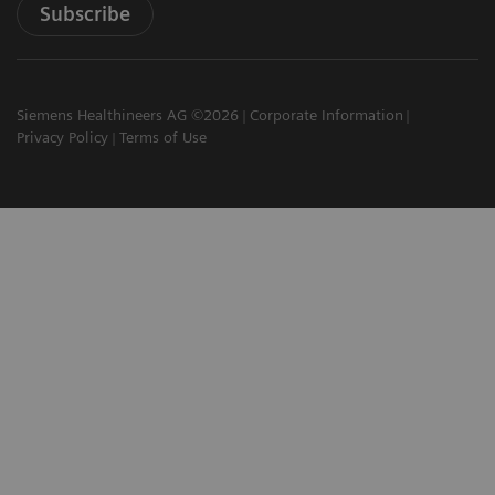
Subscribe
Siemens Healthineers AG ©2026
Corporate Information
Privacy Policy
Terms of Use