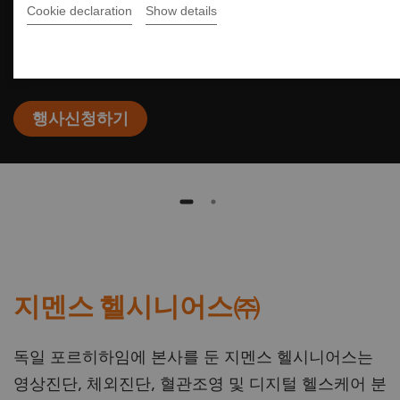
Cookie declaration
Show details
일자 : 2026년 9월 18일(금) 17:00
장소 : 조선팰리스 서울 강남, 4F Royal Chamber
행사신청하기
지멘스 헬시니어스㈜
독일 포르히하임에 본사를 둔 지멘스 헬시니어스는
영상진단, 체외진단, 혈관조영 및 디지털 헬스케어 분