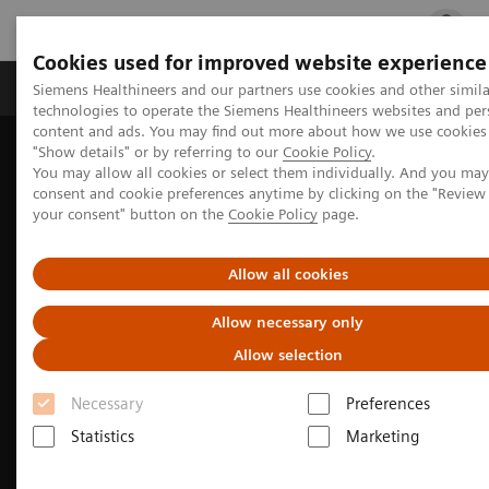
Cookies used for improved website experience
지멘스 헬시니어스(주)
채용
주요 제품 
Siemens Healthineers and our partners use cookies and other simila
technologies to operate the Siemens Healthineers websites and per
content and ads. You may find out more about how we use cookies 
"Show details" or by referring to our
Cookie Policy
.
You may allow all cookies or select them individually. And you ma
consent and cookie preferences anytime by clicking on the "Revie
your consent" button on the
Cookie Policy
page.
Allow all cookies
Allow necessary only
Allow selection
Beyond Routine MRI in
Necessary
Preferences
Statistics
Marketing
Dementia: From Imaging to
Clinical Decision