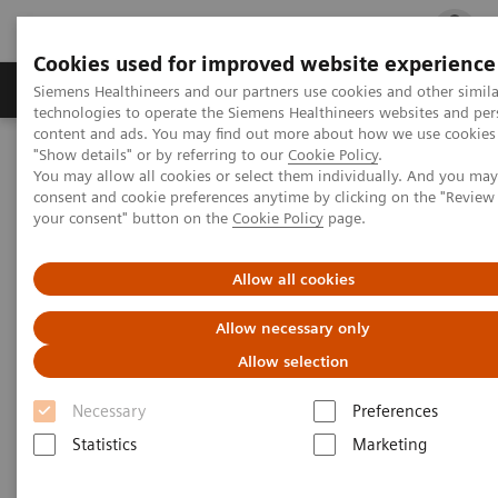
Cookies used for improved website experience
지멘스 헬시니어스(주)
채용
주요 제품 
Siemens Healthineers and our partners use cookies and other simila
technologies to operate the Siemens Healthineers websites and per
content and ads. You may find out more about how we use cookies 
"Show details" or by referring to our
Cookie Policy
.
지멘스 헬시니어스(주)
웹사이트 이용 약관
You may allow all cookies or select them individually. And you ma
consent and cookie preferences anytime by clicking on the "Revie
your consent" button on the
Cookie Policy
page.
웹사이트 이용 약관
Allow all cookies
Allow necessary only
Allow selection
1. 범위/목적
Necessary
Preferences
Statistics
Marketing
1.1. 지멘스 헬시니어스(주) 또는 계열사로부터 제공
되는 해당 “지멘스 헬시니어스(주) 웹사이트”의 사용