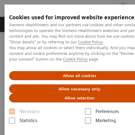
Cookies used for improved website experience
지멘스 헬시니어스(주)
채용
주요 제품 
Siemens Healthineers and our partners use cookies and other simila
technologies to operate the Siemens Healthineers websites and per
content and ads. You may find out more about how we use cookies 
"Show details" or by referring to our
Cookie Policy
.
지멘스 헬시니어스(주)
지멘스 헬시니어스 개인 정보 처리 방침
You may allow all cookies or select them individually. And you ma
consent and cookie preferences anytime by clicking on the "Revie
your consent" button on the
Cookie Policy
page.
지멘스 헬시니어스 개인 정보 처
리 방침
Allow all cookies
Allow necessary only
Allow selection
Necessary
Preferences
버전:
2026년 7월
Statistics
Marketing
지멘스 헬시니어스는 개인정보 보호를 매우 중요하