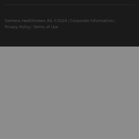
Siemens Healthineers AG ©2026
Corporate Information
Privacy Policy
Terms of Use