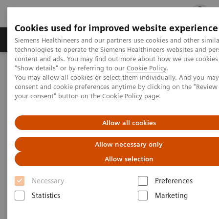
Cookies used for improved website experience
지멘스 헬시니어스(주)
채용
주요 제품 
Siemens Healthineers and our partners use cookies and other simila
technologies to operate the Siemens Healthineers websites and per
content and ads. You may find out more about how we use cookies 
"Show details" or by referring to our
Cookie Policy
.
지멘스 헬시니어스(주)
Press Room
Press Releases
You may allow all cookies or select them individually. And you ma
건양대-지멘스 헬시니어스 '4차 산업혁명 혁신 인재양성' 업무협약
consent and cookie preferences anytime by clicking on the "Revie
your consent" button on the
Cookie Policy
page.
건양대-지멘스 헬시니어스, 4차
Allow all cookies
산업 혁신 인재양성 업무협약 체
Allow necessary only
결
Allow selection
Necessary
Preferences
Statistics
Marketing
|
건양대학교
2023.05.17