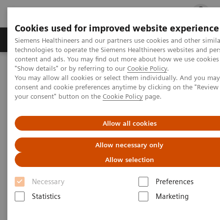
Cookies used for improved website experience
지멘스 헬시니어스(주)
채용
주요 제품 
Siemens Healthineers and our partners use cookies and other simila
technologies to operate the Siemens Healthineers websites and per
content and ads. You may find out more about how we use cookies 
"Show details" or by referring to our
Cookie Policy
.
지멘스 헬시니어스(주)
Press Room
Press Releases
You may allow all cookies or select them individually. And you ma
지멘스 헬시니어스, 동래봉생병원 미래관 영상의학센터에 MRI·CT
consent and cookie preferences anytime by clicking on the "Revie
공급
your consent" button on the
Cookie Policy
page.
|
지멘스 헬시니어스(주)
2026.06.15
Allow all cookies
Allow necessary only
지멘스 헬시니어스, 동래봉생병원 미
Allow selection
래관 영상의학센터에 MRI·CT 공급
Necessary
Preferences
Statistics
Marketing
지멘스 헬시니어스㈜ 한국법인은 부산에 위치한 종