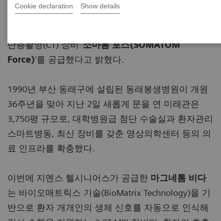
합병원인 동래봉생병원이 지난 2일 개관한 ‘미래관’
Cookie declaration
Show details
영상의학센터에 3.0T 자기공명영상(MRI) 장비 ‘
마그
네톰 비다
(MAGNETOM Vida)
‘와 듀얼소스 컴퓨터
단층촬영(CT) 장비 ‘
소마톰 포스
(SOMATOM
Force)
‘를 공급했다고 밝혔다.
1990년 부산 동래구에 설립된 동래봉생병원이 개원
36주년을 맞아 지난 2일 새롭게 문을 연 미래관은
3,750평 규모로, 대학병원급 첨단 수술실과 환자관리
스마트병동, 최신 장비를 갖춘 영상의학센터 등의 의
료 인프라를 확충했다.
이번에 지멘스 헬시니어스가 공급한
마그네톰 비다
는 바이오매트릭스 기술(BioMatrix Technology)을 기
반으로 환자 개개인의 생체 신호를 자동으로 인식해