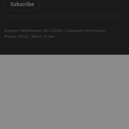
Subscribe
Siemens Healthineers AG ©2026
Corporate Information
Privacy Policy
Terms of Use