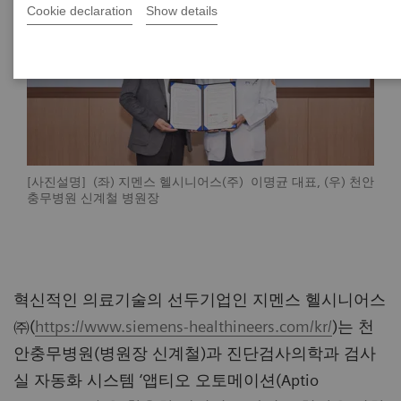
Cookie declaration
Show details
[
사진설명] (좌) 지멘스 헬시니어스(주) 이명균 대표, (우) 천안
충무병원 신계철 병원장
혁신적인 의료기술의 선두기업인 지멘스 헬시니어스
㈜(
https://www.siemens-healthineers.com/kr/
)는 천
안충무병원(병원장 신계철)과 진단검사의학과 검사
실 자동화 시스템 ‘앱티오 오토메이션(Aptio