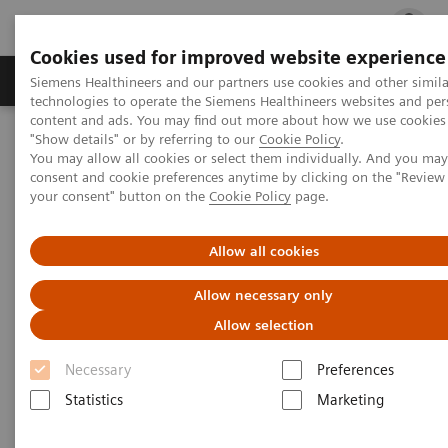
Cookies used for improved website experience
지멘스 헬시니어스(주)
채용
주요 제품 
Siemens Healthineers and our partners use cookies and other simila
technologies to operate the Siemens Healthineers websites and per
content and ads. You may find out more about how we use cookies 
"Show details" or by referring to our
Cookie Policy
.
지멘스 헬시니어스(주)
Press Room
Press Releases
You may allow all cookies or select them individually. And you ma
지멘스 헬시니어스㈜, 천안충무병원과 레퍼런스 사이트 협약
consent and cookie preferences anytime by clicking on the "Revie
(MOU)체결
your consent" button on the
Cookie Policy
page.
|
지멘스 헬시니어스(주)
2024.01.29
Allow all cookies
지멘스 헬시니어스㈜, 천안충무병원
Allow necessary only
과 레퍼런스 사이트 협약 (MOU)체결
Allow selection
Necessary
Preferences
Statistics
Marketing