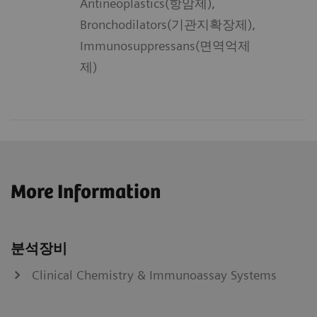
Antineoplastics(항암제),
Bronchodilators(기관지확장제),
Immunosuppressans(면역억제
제)
More Information
분석장비
Clinical Chemistry & Immunoassay Systems