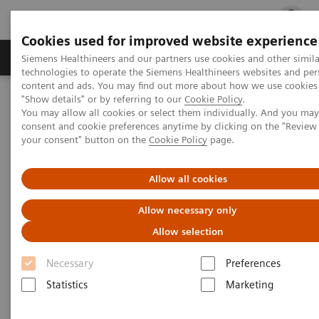
Cookies used for improved website experience
지멘스 헬시니어스(주)
채용
주요 제품 
Siemens Healthineers and our partners use cookies and other simila
technologies to operate the Siemens Healthineers websites and per
content and ads. You may find out more about how we use cookies 
"Show details" or by referring to our
Cookie Policy
.
지멘스 헬시니어스(주)
Clinical Specialties & Diseases
You may allow all cookies or select them individually. And you ma
Therapeutic Drug Monitoring
consent and cookie preferences anytime by clicking on the "Revie
your consent" button on the
Cookie Policy
page.
Therapeutic Drug Monitoring
Allow all cookies
Allow necessary only
지멘스 헬스케어 진단사업부는 모든 장비를 통해 종
Allow selection
합적인 치료적 약물농도 모니터링(TDM) 검사항목을
모든 장비를 통해 제공하고 있습니다. 이는 검증된 생
Necessary
Preferences
산성과 무한한 가능성을 보여주고 있습니다.
Statistics
Marketing