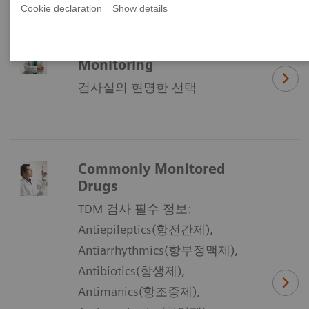
Cookie declaration
Show details
Therapeutic Drug
Monitoring
검사실의 현명한 선택
Commonly Monitored
Drugs
TDM 검사 필수 정보:
Antiepileptics(항전간제),
Antiarrhythmics(항부정맥제),
Antibiotics(항생제),
Antimanics(항조증제),