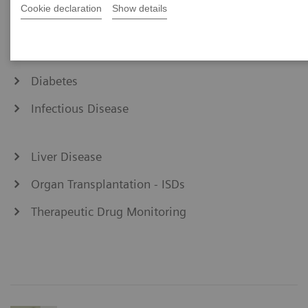
Cookie declaration
Show details
Allergy
Bone Metabolism
Diabetes
Infectious Disease
Liver Disease
Organ Transplantation - ISDs
Therapeutic Drug Monitoring