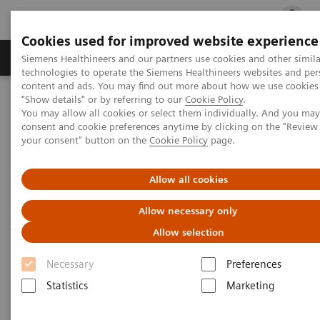
Cookies used for improved website experience
지멘스 헬시니어스(주)
채용
주요 제품 
Siemens Healthineers and our partners use cookies and other simila
technologies to operate the Siemens Healthineers websites and per
content and ads. You may find out more about how we use cookies 
"Show details" or by referring to our
Cookie Policy
.
지멘스 헬시니어스(주)
Clinical Specialties & Diseases
You may allow all cookies or select them individually. And you ma
consent and cookie preferences anytime by clicking on the "Revie
your consent" button on the
Cookie Policy
page.
Clinical Specialties & Diseases
Allow all cookies
지멘스는 오늘날 가장 위협적인 질병과 맞서고
있는 의료 전문가들을 지원합니다.
Allow necessary only
Allow selection
Necessary
Preferences
Statistics
Marketing