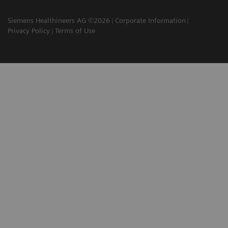
Siemens Healthineers AG ©2026
Corporate Information
Privacy Policy
Terms of Use