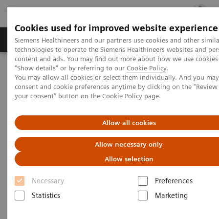
Cookies used for improved website experience
지멘스 헬시니어스(주)
채용
주요 제품 
Siemens Healthineers and our partners use cookies and other simila
technologies to operate the Siemens Healthineers websites and per
content and ads. You may find out more about how we use cookies 
"Show details" or by referring to our
Cookie Policy
.
지멘스 헬시니어스(주)
Clinical Specialties & Diseases
You may allow all cookies or select them individually. And you ma
Organ Transplantation - ISDs
Cyclosporine Assays
consent and cookie preferences anytime by clicking on the "Revie
Emit 2000 Cyclosporine Specific Assay
your consent" button on the
Cookie Policy
page.
Emit 2000 Cyclosporine Specific
Allow all cookies
Assay
Allow necessary only
Allow selection
Necessary
Preferences
Statistics
Marketing
생산성 향상 - ISD 모니터링 업무흐름 단순화