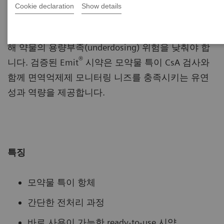
장기이식 환자는 사이클로스포린(Cyclosporine) 농도
Cookie declaration
Show details
를 빈번히 모니터링해야 합니다. CsA 모니터링의 어
려움은 CsA와 대사산물을 구분하는 것으로 이를 통
해 약물의 용량부족(underdosing) 위험을 낮춰야 합
®
니다. 검증된 Emit
시약은 모약물 특이 CsA 검사와
함께 면역억제제 모니터링 니즈를 충족시키는 유연
성과 역량을 제공합니다.
특징
모약물 특이 항체
간단한 전처리 과정
바로 사용이 가능한 ready-to-use 시약