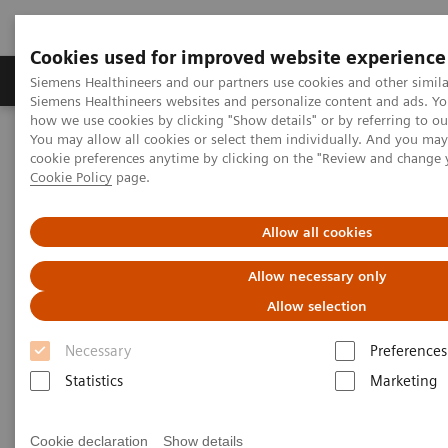
Cookies used for improved website experience
Soluzioni e servizi
Insights
La nostra a
Siemens Healthineers and our partners use cookies and other simila
Siemens Healthineers websites and personalize content and ads. Y
how we use cookies by clicking "Show details" or by referring to o
You may allow all cookies or select them individually. And you ma
Home
Medical Imaging
Mobile C-arms
cookie preferences anytime by clicking on the "Review and change 
E se potessi noleggiare il tuo arco a C mobile?
Cookie Policy
page.
Allow all cookies
Allow necessary only
Allow selection
Necessary
Preferences
Statistics
Marketing
Cookie declaration
Show details