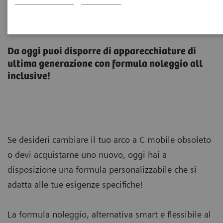
E se potessi noleggiare il tuo
arco a C mobile?
Da oggi puoi disporre di apparecchiature di
ultima generazione con formula noleggio all
inclusive!
Se desideri cambiare il tuo arco a C mobile obsoleto
o devi acquistarne uno nuovo, oggi hai a
disposizione una formula personalizzabile che si
adatta alle tue esigenze specifiche!
La formula noleggio, alternativa smart e flessibile al