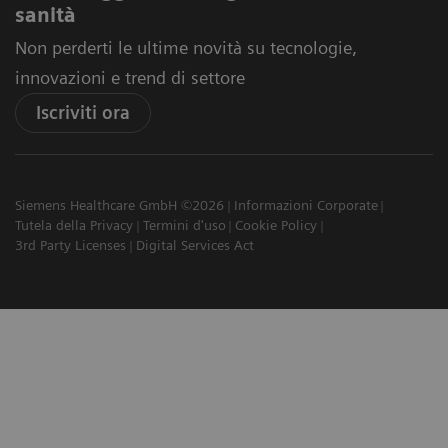
sanità
Non perderti le ultime novità su tecnologie,
innovazioni e trend di settore
Iscriviti ora
Siemens Healthcare GmbH ©2026
Informazioni Corporate
Tutela della Privacy
Termini d'uso
Cookie Policy
3rd Party Licenses
Digital Services Act