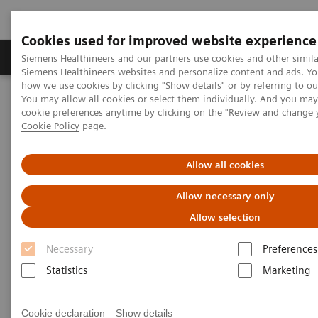
Cookies used for improved website experience
Soluzioni e servizi
Insights
La nostra a
Siemens Healthineers and our partners use cookies and other simila
Siemens Healthineers websites and personalize content and ads. Y
how we use cookies by clicking "Show details" or by referring to o
You may allow all cookies or select them individually. And you ma
Home
Servizi
IT Standards
cookie preferences anytime by clicking on the "Review and change 
DICOM Conformance Statements - Angiography
Cookie Policy
page.
Artis Icono Family
Allow all cookies
DICOM Conformance
Allow necessary only
Statements - Artis icono Family
Allow selection
Necessary
Preferences
Statistics
Marketing
Artis icono Family
Cookie declaration
Show details