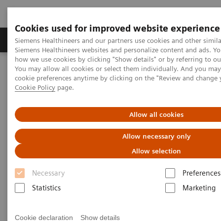
Cookies used for improved website experience
Soluzioni e servizi
Insights
La nostra a
Siemens Healthineers and our partners use cookies and other simila
Siemens Healthineers websites and personalize content and ads. Y
how we use cookies by clicking "Show details" or by referring to o
You may allow all cookies or select them individually. And you ma
Home
Diagnostica di laboratorio
Urinalysis
cookie preferences anytime by clicking on the "Review and change 
CLINITEK Advantus Urine Chemistry Analyzer
Cookie Policy
page.
CLINITEK Advantus Urine
Allow all cookies
Chemistry Analyzer
Allow necessary only
Allow selection
Maggiore flessibilità, comprovata affidabilità
Necessary
Preferences
Statistics
Marketing
Cookie declaration
Show details