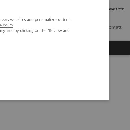
Carriere
Area stampa
Relazioni con gli investitori
neers websites and personalize content
e Policy
.
IT
Contatti
anytime by clicking on the "Review and