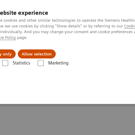
ebsite experience
e cookies and other similar technologies to operate the Siemens Healthi
 we use cookies by clicking "Show details" or by referring to our
Cooki
 individually. And you may change your consent and cookie preferences 
ie Policy
page.
zienda
Area Login
y only
Allow selection
Statistics
Marketing
ood Gas: Featured Topics
nza