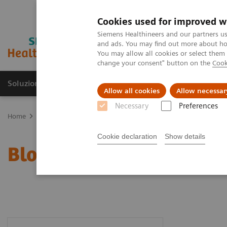
Cookies used for improved w
Siemens Healthineers and our partners us
and ads. You may find out more about how
You may allow all cookies or select them
change your consent" button on the
Cook
Soluzioni e servizi
Insights
La nostra a
Allow all cookies
Allow necessar
Necessary
Preferences
Home
Analisi Point-of-Care
Featured Topics in POC Testing
Bl
Cookie declaration
Show details
Blood Gas: temi in evide