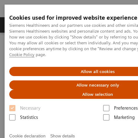
Cookies used for improved website experience
Soluzioni e servizi
Insights
La nostra a
Siemens Healthineers and our partners use cookies and other simila
Siemens Healthineers websites and personalize content and ads. Y
how we use cookies by clicking "Show details" or by referring to o
You may allow all cookies or select them individually. And you ma
Home
Medical Imaging
Magnetic Resonance Imaging
cookie preferences anytime by clicking on the "Review and change 
Options and Upgrades
4-Channel BI Breast Coil
Cookie Policy
page.
4-Channel BI Breast Coil
Allow all cookies
Allow necessary only
Allow selection
Overview
Caratteristiche e vantaggi
Requis
Necessary
Preferences
Statistics
Marketing
Cookie declaration
Show details