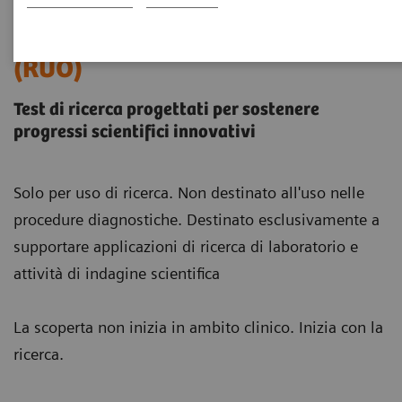
Test ad esclusivo uso ricerca
(RUO)
Test di ricerca progettati per sostenere
progressi scientifici innovativi
Solo per uso di ricerca. Non destinato all'uso nelle
procedure diagnostiche. Destinato esclusivamente a
supportare applicazioni di ricerca di laboratorio e
attività di indagine scientifica
La scoperta non inizia in ambito clinico. Inizia con la
ricerca.