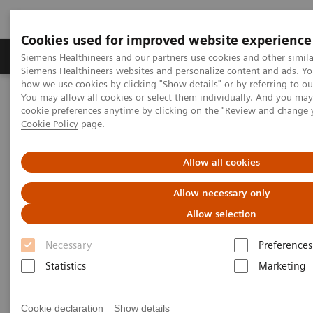
Cookies used for improved website experience
Soluzioni e servizi
Insights
La nostra a
Siemens Healthineers and our partners use cookies and other simila
Siemens Healthineers websites and personalize content and ads. Y
how we use cookies by clicking "Show details" or by referring to o
You may allow all cookies or select them individually. And you ma
Home
Diagnostica di laboratorio
cookie preferences anytime by clicking on the "Review and change 
Test per gruppi di malattie e condizioni
Cookie Policy
page.
Test ad esclusivo uso ricerca (RUO)
Allow all cookies
Allow necessary only
Allow selection
Necessary
Preferences
Statistics
Marketing
Cookie declaration
Show details