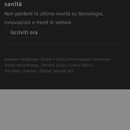
sanità
Non perderti le ultime novità su tecnologie,
innovazioni e trend di settore
Iscriviti ora
Siemens Healthcare GmbH ©2026
Informazioni Corporate
Tutela della Privacy
Termini d'uso
Cookie Policy
3rd Party Licenses
Digital Services Act