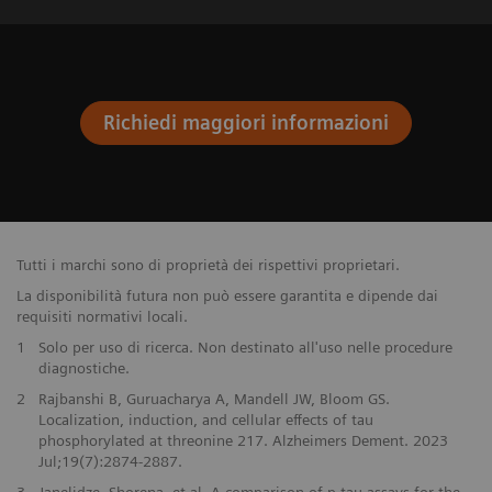
Richiedi maggiori informazioni
Tutti i marchi sono di proprietà dei rispettivi proprietari.
La disponibilità futura non può essere garantita e dipende dai
requisiti normativi locali.
1
Solo per uso di ricerca. Non destinato all'uso nelle procedure
diagnostiche.
2
Rajbanshi B, Guruacharya A, Mandell JW, Bloom GS.
Localization, induction, and cellular effects of tau
phosphorylated at threonine 217. Alzheimers Dement. 2023
Jul;19(7):2874-2887.