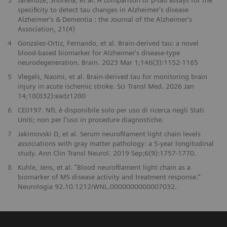
3
Janelidze, Shorena, et al. A comparison of p-tau assays for the
specificity to detect tau changes in Alzheimer's disease
Alzheimer's & Dementia : the Journal of the Alzheimer's
Association, 21(4)
4
Gonzalez-Ortiz, Fernando, et al. Brain-derived tau: a novel
blood-based biomarker for Alzheimer's disease-type
neurodegeneration. Brain. 2023 Mar 1;146(3):1152-1165
5
Vlegels, Naomi, et al. Brain-derived tau for monitoring brain
injury in acute ischemic stroke. Sci Transl Med. 2026 Jan
14;18(832):eadz1280
6
CE0197. NfL è disponibile solo per uso di ricerca negli Stati
Uniti; non per l'uso in procedure diagnostiche.
7
Jakimovski D, et al. Serum neurofilament light chain levels
associations with gray matter pathology: a 5-year longitudinal
study. Ann Clin Transl Neurol. 2019 Sep;6(9):1757-1770.
8
Kuhle, Jens, et al. "Blood neurofilament light chain as a
biomarker of MS disease activity and treatment response."
Neurologia 92.10.1212/WNL.0000000000007032.