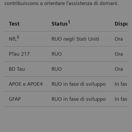
contribuiscono a orientare l’assistenza di domani.
1
Test
Status
Dispon
6
NfL
RUO negli Stati Uniti
Ora
PTau 217
RUO
Ora
BD Tau
RUO
Ora
APOE e APOE4
RUO in fase di sviluppo
In fase
GFAP
RUO in fase di sviluppo
In fase