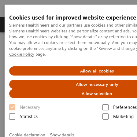
Cookies used for improved website experience
Soluzioni e servizi
Insights
La nostra a
Siemens Healthineers and our partners use cookies and other simila
Siemens Healthineers websites and personalize content and ads. Y
how we use cookies by clicking "Show details" or by referring to o
You may allow all cookies or select them individually. And you ma
Home
Diagnostica di laboratorio
cookie preferences anytime by clicking on the "Review and change 
Test per gruppi di malattie e condizioni
Allergy
Cookie Policy
page.
Allergie
Allow all cookies
Allow necessary only
I test 3gAllergy sono una semplice
Allow selection
alternativa ai test tradizionali delle
allergie*
Necessary
Preferences
Statistics
Marketing
Siemens offre una solida esperienza nelle analisi del
sangue per le allergie. Il test degli allergeni specifici
Cookie declaration
Show details