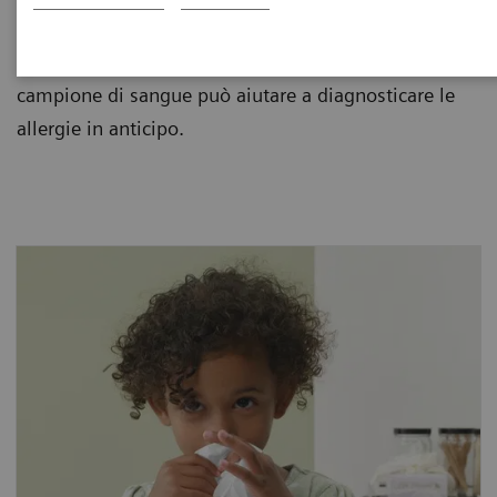
fornisce molte risposte sia per i bambini che per gli
adulti. Scopri di più sulle allergie e su come un
campione di sangue può aiutare a diagnosticare le
allergie in anticipo.