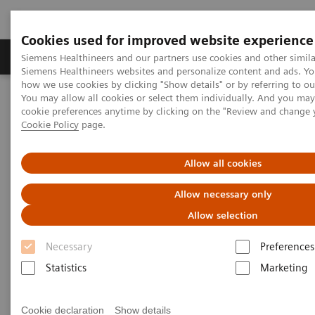
Cookies used for improved website experience
Soluzioni e servizi
Insights
La nostra a
Siemens Healthineers and our partners use cookies and other simila
Siemens Healthineers websites and personalize content and ads. Y
how we use cookies by clicking "Show details" or by referring to o
You may allow all cookies or select them individually. And you ma
Home
Diagnostica di laboratorio
cookie preferences anytime by clicking on the "Review and change 
Automazione di laboratorio
Advanced Robotic Solution
Cookie Policy
page.
VersaCell System
Allow all cookies
VersaCell Systems
Allow necessary only
One tube, one point-of-entry, one operator, one
Allow selection
report.
Necessary
Preferences
Statistics
Marketing
Cookie declaration
Show details