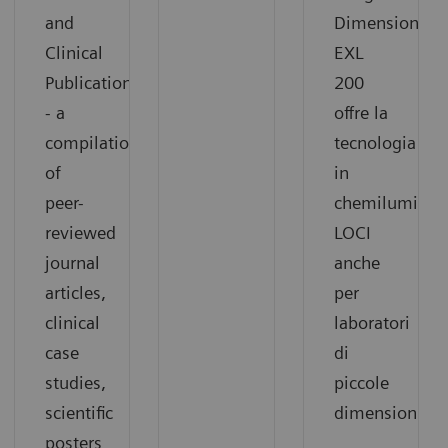
and
Dimension
Clinical
EXL
Publications
200
- a
offre la
compilation
tecnologia
of
in
peer-
chemilumines
reviewed
LOCI
journal
anche
articles,
per
clinical
laboratori
case
di
studies,
piccole
scientific
dimensioni
posters