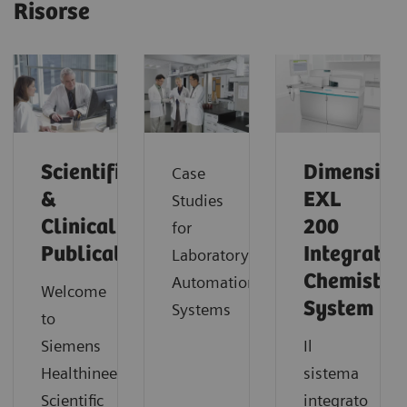
Risorse
Scientific
Dimension
Case
&
EXL
Studies
Clinical
200
for
Publications
Integrated
Laboratory
Chemistry
Automation
Welcome
System
Systems
to
Siemens
Il
Healthineers
sistema
Scientific
integrato