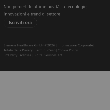
Non perderti le ultime novità su tecnologie,
innovazioni e trend di settore
Iscriviti ora
Siemens Healthcare GmbH ©2026
Informazioni Corporate
Tutela della Privacy
Termini d'uso
Cookie Policy
3rd Party Licenses
Digital Services Act