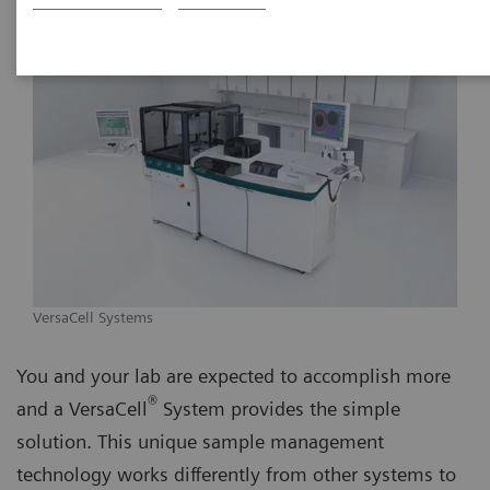
VersaCell Systems
You and your lab are expected to accomplish more
®
and a VersaCell
System provides the simple
solution. This unique sample management
technology works differently from other systems to