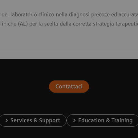
e del laboratorio clinico nella diagnosi precoce ed accurat
iche (AL) per la scelta della corretta strategia terapeuti
Contattaci
Services & Support
Education & Training