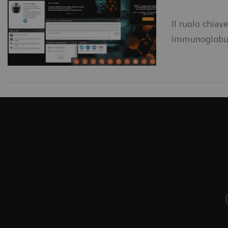
Il ruolo chiav
immunoglobulin