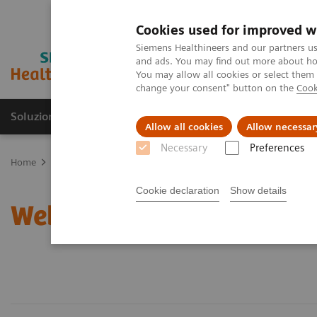
Cookies used for improved w
Siemens Healthineers and our partners us
and ads. You may find out more about how
You may allow all cookies or select them
change your consent" button on the
Cook
Soluzioni e servizi
Insights
La nostra a
Allow all cookies
Allow necessar
Necessary
Preferences
Home
Education & Training
Webinar Hub
Webinar Plasma Pro
Cookie declaration
Show details
Webinar Plasma Protein