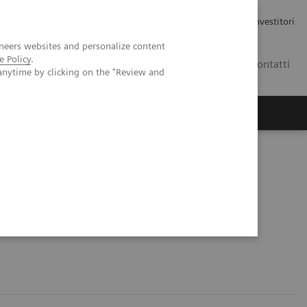
Carriere
Area stampa
Relazioni con gli investitori
neers websites and personalize content
e Policy
.
IT
Contatti
anytime by clicking on the "Review and