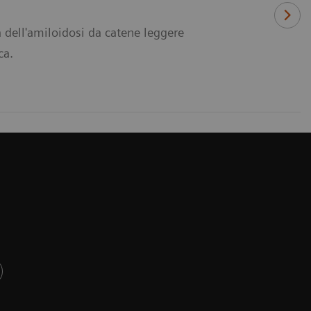
a dell'amiloidosi da catene leggere
ca.