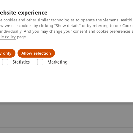
ebsite experience
e cookies and other similar technologies to operate the Siemens Healthi
 we use cookies by clicking "Show details" or by referring to our
Cooki
 individually. And you may change your consent and cookie preferences 
ie Policy
page.
zienda
Area Login
y only
Allow selection
Statistics
Marketing
teine
e