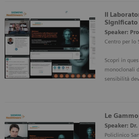
ll Laborat
Significato
Speaker: Pro
Centro per lo 
Scopri in ques
monoclonali di
sensibilità de
Le Gammopa
Speaker: Dr.
Policlinico Sa