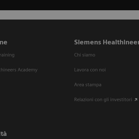
ne
Siemens Healthinee
raining
Chi siamo
thineers Academy
Lavora con noi
Area stampa
Relazioni con gli investitori
ità