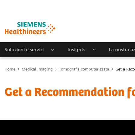
Soluzioni e servizi
Insights
La nostra a
Home
Medical Imaging
Tomografia computerizzata
Get a Rec
Get a Recommendation f