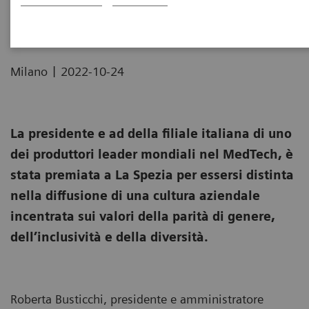
Development (EWMD)
|
Milano
2022-10-24
La presidente e ad della filiale italiana di uno
dei produttori leader mondiali nel MedTech, è
stata premiata a La Spezia per essersi distinta
nella diffusione di una cultura aziendale
incentrata sui valori della parità di genere,
dell’inclusività e della diversità.
Roberta Busticchi, presidente e amministratore