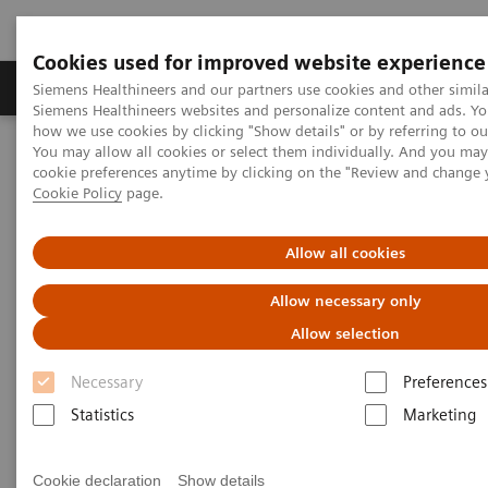
Cookies used for improved website experience
Soluzioni e servizi
Insights
La nostra a
Siemens Healthineers and our partners use cookies and other simila
Siemens Healthineers websites and personalize content and ads. Y
how we use cookies by clicking "Show details" or by referring to o
You may allow all cookies or select them individually. And you ma
Home
Area Stampa
Comunicati stampa
cookie preferences anytime by clicking on the "Review and change 
Siemens Healthineers Italia: Roberta Busticchi (presidente e ad)
Cookie Policy
page.
vince il premio “Donna Leader 2022” dello European Women’s
Management Development (EWMD)
Allow all cookies
Siemens Healthineers Italia:
Allow necessary only
Roberta Busticchi (presidente e
Allow selection
ad) vince il premio “Donna
Necessary
Preferences
Leader 2022” dello European
Statistics
Marketing
Women’s Management
Cookie declaration
Show details