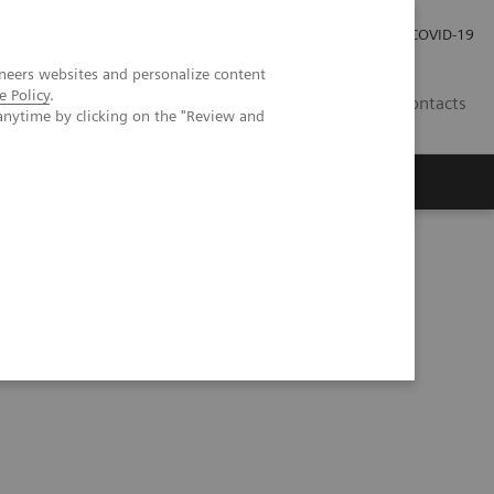
Carrières
Espace presse
COVID-19
neers websites and personalize content
e Policy
.
LU
Contacts
anytime by clicking on the "Review and