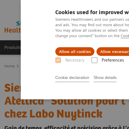
Cookies used for improved w
Siemens Healthineers and our partners us
and ads. You may find out more about how
You may allow all cookies or select them
change your consent" button on the
Cook
Produits & Services
À propos de
Clinic
Allow all cookies
Allow necessar
Necessary
Preferences
Home
Espace Presse
Communiqués de presse
100ème solution
Cookie declaration
Show details
Siemens Healthineers ins
®
Atellica
Solution pour l
chez Labo Nuytinck
Gain de temps, efficacité et précision grâce à 