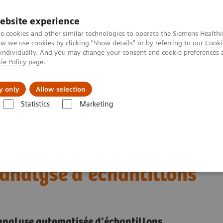
ebsite experience
e cookies and other similar technologies to operate the Siemens Healthi
 we use cookies by clicking "Show details" or by referring to our
Cooki
 individually. And you may change your consent and cookie preferences 
ie Policy
page.
al Fields
Vision & perspectives
y only
Allow selection
Statistics
Marketing
 Atellica® en Belgique
talle le centième
’analyse d’échantillons
l’analyse automatisée d’échantillons