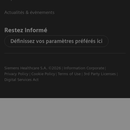
Actualités & évènements
Restez informé
Définissez vos paramètres préférés ici
Siemens Healthcare S.A. ©2026
Information Corporate
Privacy Policy
Cookie Policy
Terms of Use
3rd Party Licenses
Digital Services Act