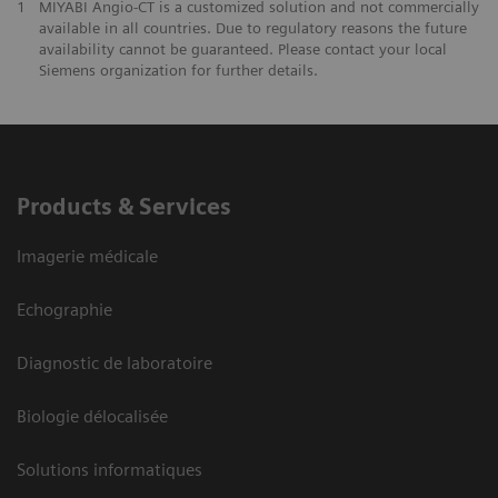
1
MIYABI Angio-CT is a customized solution and not commercially
available in all countries. Due to regulatory reasons the future
availability cannot be guaranteed. Please contact your local
Siemens organization for further details.
Products & Services
Imagerie médicale
Echographie
Diagnostic de laboratoire
Biologie délocalisée
Solutions informatiques