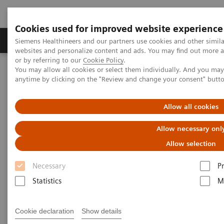
Cookies used for improved website experience
Produits & Services
À propos de
Clinic
Siemens Healthineers and our partners use cookies and other simil
websites and personalize content and ads. You may find out more a
or by referring to our
Cookie Policy
.
You may allow all cookies or select them individually. And you ma
Home
Imagerie Médicale
Angiographie (Arceaux fixes)
anytime by clicking on the "Review and change your consent" butt
Systèmes d'angiographie interventionnelle Artis
Allow all cookies
Systèmes d'angiographie
Allow necessary onl
interventionnelle Artis
Allow selection
Necessary
P
Avec nos produits Artis, nous offrons un vaste
Statistics
M
portefeuille de systèmes pour l'imagerie
interventionnelle afin de couvrir tous les besoins
Cookie declaration
Show details
cliniques en radiologie, cardiologie et chirurgie.