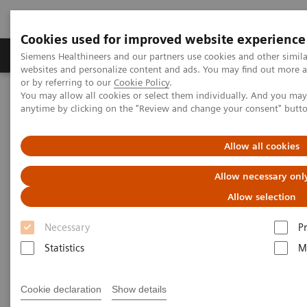
Cookies used for improved website experience
Produits & Services
À propos de
Clinic
Siemens Healthineers and our partners use cookies and other simil
websites and personalize content and ads. You may find out more a
or by referring to our
Cookie Policy
.
You may allow all cookies or select them individually. And you ma
Home
Imagerie Médicale
Echographie
anytime by clicking on the "Review and change your consent" butt
Obstétrique/gynécologie
Allow all cookies
Systèmes d'échographie pour
Allow necessary onl
l'obstétrique et la gynécologie
Allow selection
Necessary
P
Siemens’
OB/GYN ultrasound systems
increase
Statistics
M
diagnostic clarity and workflow efficiency by
integrating advanced imaging with flexible and
Cookie declaration
Show details
intuitive design. By streamlining your
OB/GYN