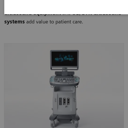
sonography
practice, Siemens’
obstetrics
ultrasound equipment
and
OB/GYN ultrasound
systems
add value to patient care.