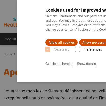
Cookies used for improved w
Siemens Healthineers and our partners us
and ads. You may find out more about how
You may allow all cookies or select them
change your consent" button on the
Cook
Produits & Services
À propos de
Clinic
Allow all cookies
Allow necessar
Necessary
Preferences
Home
Imagerie Médicale
Arceaux chirurgicaux mobiles
Aperç
Cookie declaration
Show details
Aperçu Arceaux chirurgi
Les arceaux mobiles de Siemens définissent de nouvelle
exceptionnelle au bloc opératoire - de la qualité de l'ima