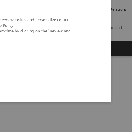
ailler chez Siemens Healthineers
Espace presse
Investor Relations
neers websites and personalize content
e Policy
.
BE | FR
Contacts
anytime by clicking on the "Review and