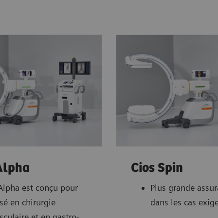
Alpha
Cios Spin
Alpha est conçu pour
Plus grande assu
isé en chirurgie
dans les cas exig
sculaire et en gastro-