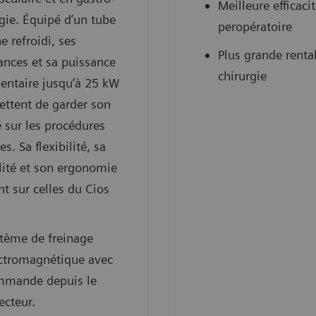
Meilleure efficaci
gie. Équipé d’un tube
peropératoire
e refroidi, ses
Plus grande rentab
nces et sa puissance
chirurgie
entaire jusqu’à 25 kW
ettent de garder son
té sur les procédures
s. Sa flexibilité, sa
lité et son ergonomie
nt sur celles du Cios
tème de freinage
ctromagnétique avec
mmande depuis le
ecteur.