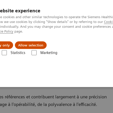
Trav
ebsite experience
e cookies and other similar technologies to operate the Siemens Healthi
 we use cookies by clicking "Show details" or by referring to our
Cooki
 individually. And you may change your consent and cookie preferences 
ie Policy
page.
al Fields
Vision & perspectives
y only
Allow selection
Statistics
Marketing
u Arceaux chirurgicaux mobiles
caux mobiles
s références et contribuent largement à une précision
ge à l'opérabilité, de la polyvalence à l'efficacité.