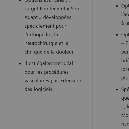
Opt
Target Pointer » et « Spot
l’a
Adapt » développées
à l
spécialement pour
l'orthopédie, la
Opt
neurochirurgie et la
– E
clinique de la douleur.
per
bri
Il est également idéal
lor
pour les procédures
plu
vasculaires par extension
des logiciels.
Spé
que
», 
Mod
ris