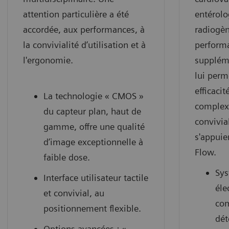
attention particulière a été
entérolo
accordée, aux performances, à
radiogèn
la convivialité d’utilisation et à
performa
l'ergonomie.
supplém
lui perm
efficaci
La technologie « CMOS »
complexe
du capteur plan, haut de
convivia
gamme, offre une qualité
s'appuie
d’image exceptionnelle à
Flow.
faible dose.
Sys
Interface utilisateur tactile
éle
et convivial, au
co
positionnement flexible.
dét
Options avancées : «