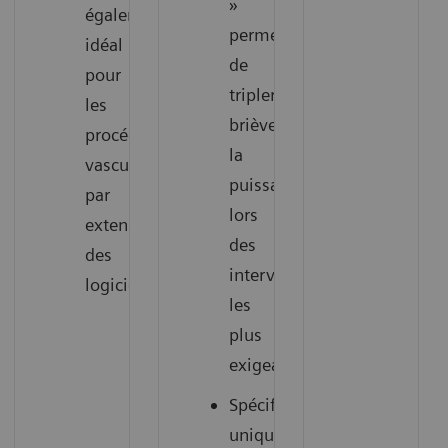
»
également
permet
idéal
de
pour
tripler
les
brièvement
procédures
la
vasculaires
puissance
par
lors
extension
des
des
interventions
logiciels.
les
plus
exigeantes.
Spécificités
uniques