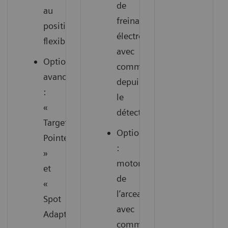
de
au
freinage
positionnement
électromagnétique
flexible.
avec
Options
commande
avancées
depuis
:
le
«
détecteur.
Target
Option
Pointer
:
»
motorisation
et
de
«
l’arceau
Spot
avec
Adapt
commandes