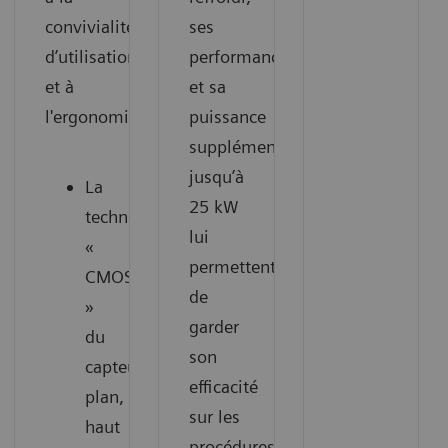
convivialité
ses
d’utilisation
performances
et à
et sa
l'ergonomie.
puissance
supplémentaire
jusqu’à
La
25 kW
technologie
lui
«
permettent
CMOS
de
»
garder
du
son
capteur
efficacité
plan,
sur les
haut
procédures