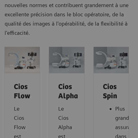
nouvelles normes et contribuent grandement à une
excellente précision dans le bloc opératoire, de la
qualité des images à l'opérabilité, de la flexibilité à
l'efficacité.
Cios
Cios
Cios
Flow
Alpha
Spin
Le
Le
Plus
Cios
Cios
grande
Flow
Alpha
assuranc
est
est
dans