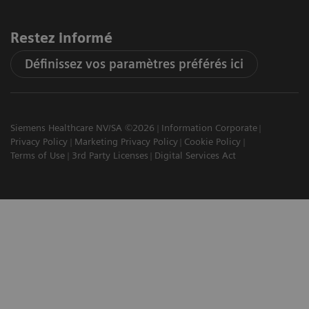
Restez informé
Définissez vos paramètres préférés ici
Siemens Healthcare NV/SA ©2026
Information Corporate
Privacy Policy
Marketing Privacy Policy
Cookie Policy
Terms of Use
3rd Party Licenses
Digital Services Act