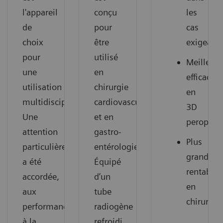
l'appareil
conçu
les
de
pour
cas
choix
être
exigeant
pour
utilisé
Meilleure
une
en
efficacité
utilisation
chirurgie
en
multidisciplinaire.
cardiovasculaire
3D
Une
et en
peropérat
attention
gastro-
Plus
particulière
entérologie.
grande
a été
Équipé
rentabilit
accordée,
d’un
en
aux
tube
chirurgie
performances,
radiogène
à la
refroidi,