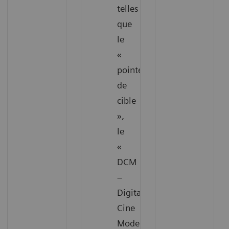
telles
que
le
«
pointeur
de
cible
»,
le
«
DCM
–
Digital
Cine
Mode