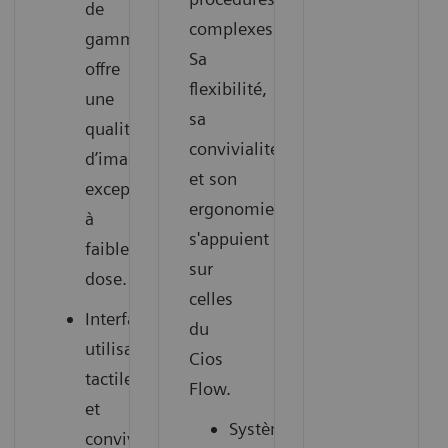
de
complexes.
gamme,
Sa
offre
flexibilité,
une
sa
qualité
convivialité
d’image
et son
exceptionnelle
ergonomie
à
s'appuient
faible
sur
dose.
celles
Interface
du
utilisateur
Cios
tactile
Flow.
et
Système
convivial,