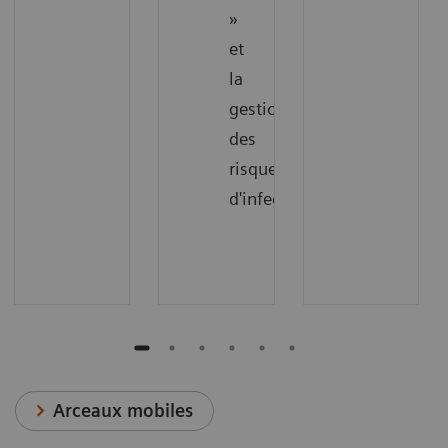
»
et
la
gestion
des
risques
d'infection.
Arceaux mobiles