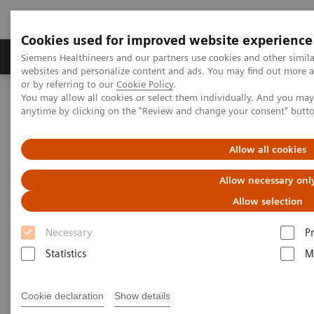
Cookies used for improved website experience
Produits & Services
À propos de
Clinic
Siemens Healthineers and our partners use cookies and other simil
websites and personalize content and ads. You may find out more a
or by referring to our
Cookie Policy
.
You may allow all cookies or select them individually. And you ma
Home
Imagerie Médicale
Arceaux chirurgicaux mobiles
anytime by clicking on the "Review and change your consent" butt
Allow all cookies
Allow necessary onl
Allow selection
Necessary
P
Statistics
M
Cookie declaration
Show details