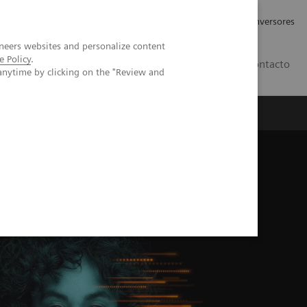
Tu carrera profesional
Relaciones con Inversores
neers websites and personalize content
e Policy
.
ES
Contacto
anytime by clicking on the "Review and
ros
Documentación y Soporte