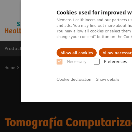
Cookies used for improved w
Siemens Healthineers and our partners us
and ads. You may find out more about how
You may allow all cookies or select them
change your consent" button on the
Cook
Productos y servicios
Especialidades clínicas
Allow all cookies
Allow necessar
Necessary
Preferences
Home
Diagnóstico médico por imagen
Tomografía Computariza
Cookie declaration
Show details
Tomografía Computariz