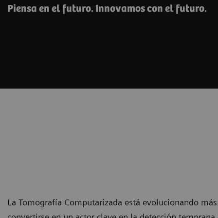
Piensa en el futuro. Innovamos con el futuro.
La Tomografía Computarizada está evolucionando más al
convertirse en un actor clave en la detección temprana 