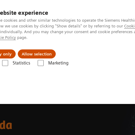
ebsite experience
e cookies and other similar technologies to operate the Siemens Healthi
 we use cookies by clicking "Show details" or by referring to our
Cooki
 individually. And you may change your consent and cookie preferences 
ie Policy
page.
Retos y soluciones
Insights
Sobre nosot
y only
Allow selection
Statistics
Marketing
da
ada