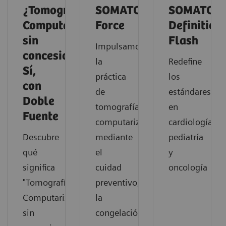
¿Tomografía
SOMATOM
SOMATOM
Computarizada
Force
Definition
sin
Flash
Impulsamos
concesiones?
la
Redefine
Sí,
práctica
los
con
de
estándares
Doble
tomografía
en
Fuente
computarizada
cardiología,
Descubre
mediante
pediatría
qué
el
y
significa
cuidad
oncología
"Tomografía
preventivo,
Computarizada
la
sin
congelación