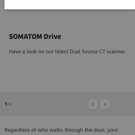
SOMATOM Drive
Have a look on our latest Dual Source CT scanner.
1
/
4
Regardless of who walks through the door, your