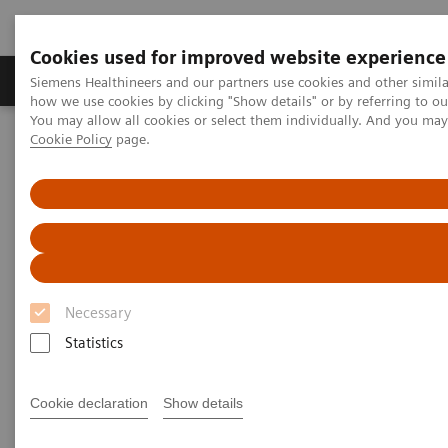
Cookies used for improved website experience
Productos y servicios
Especialidades clínicas
Siemens Healthineers and our partners use cookies and other simil
how we use cookies by clicking "Show details" or by referring to o
You may allow all cookies or select them individually. And you ma
Cookie Policy
page.
Home
Diagnóstico médico por imagen
Tomografía Computarizada
The Dual Source Difference
SOMATOM Drive
SOMATOM Drive
Drive precision for all.
Necessary
Statistics
Cookie declaration
Show details