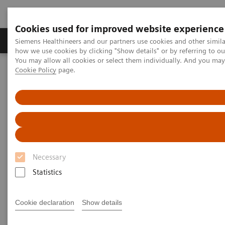
Cookies used for improved website experience
Productos y servicios
Especialidades clínicas
Siemens Healthineers and our partners use cookies and other simil
how we use cookies by clicking "Show details" or by referring to o
You may allow all cookies or select them individually. And you ma
Cookie Policy
page.
Home
Política de Privacidad
Política de Privacidad de
Siemens Healthineers
Versión: mayo 2024
Necessary
Statistics
Cookie declaration
Show details
Siemens Healthineers está comprometido con la