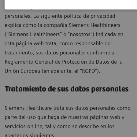
protección y respecto a la privacidad de sus datos
personales. La siguiente política de privacidad
explica cómo la compañía Siemens Healthineers
(“Siemens Healthineers” o “nosotros”) indicada en
esta página web trata, como responsable del
tratamiento, sus datos personales conforme al
Reglamento General de Protección de Datos de la
Unión Europea (en adelante, el “RGPD”).
Tratamiento de sus datos personales
Siemens Healthcare trata sus datos personales como
parte del uso que haga de nuestras páginas web y
servicios online, tal y como se describe en los
apartados siguientes: