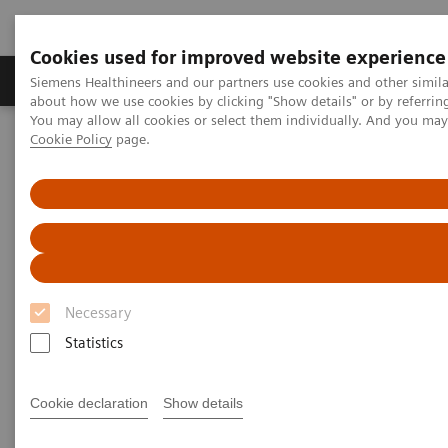
Cookies used for improved website experience
Zobrazovací technika
Laboratorní diagnostika
Siemens Healthineers and our partners use cookies and other simil
about how we use cookies by clicking "Show details" or by referrin
You may allow all cookies or select them individually. And you ma
Cookie Policy
page.
Home
Zobrazovací technika
Varian Medical Systems
Necessary
Statistics
Cookie declaration
Show details