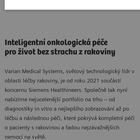
Varian Medical Systems
Inteligentní onkologická péče
pro život bez strachu z rakoviny
Varian Medical Systems, světový technologický lídr v
oblasti léčby rakoviny, je od roku 2021 součástí
koncernu Siemens Healthineers. Společně tak nyní
nabízíme nejucelenější portfolio na trhu – od
diagnostiky in vitro a nejlepšího zobrazování až po
léčbu a následnou péči, které pokrývá kompletní péči
o pacienty s rakovinou a řadou nejzávažnějších
nemocí na světě.