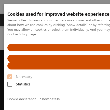
Cookies used for improved website experience
Zobrazovací technika
Laboratorní diagnostika
Siemens Healthineers and our partners use cookies and other simil
about how we use cookies by clicking "Show details" or by referrin
You may allow all cookies or select them individually. And you ma
Cookie Policy
page.
Home
Zobrazovací technika
Ultrazvukové přístroje
Ultrasound News and Stories
Taking CEUS to new depths
Necessary
Statistics
Cookie declaration
Show details