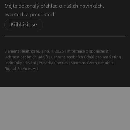
Mějte dokonalý přehled o našich novinkách,
eventech a produktech
Přihlásit se
Siemens Healthcare, s.r.o. ©2026
Informace o společnosti
Ochrana osobních údajů
Ochrana osobních údajů pro marketing
Podmínky užívání
Pravidla Cookies
Siemens Czech Republic
Digital Services Act