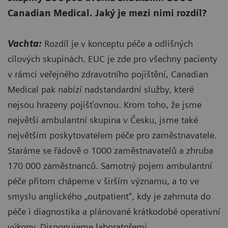
Canadian Medical. Jaký je mezi nimi rozdíl?
Vachta:
Rozdíl je v konceptu péče a odlišných
cílových skupinách. EUC je zde pro všechny pacienty
v rámci veřejného zdravotního pojištění, Canadian
Medical pak nabízí nadstandardní služby, které
nejsou hrazeny pojišťovnou. Krom toho, že jsme
největší ambulantní skupina v Česku, jsme také
největším poskytovatelem péče pro zaměstnavatele.
Staráme se řádově o 1000 zaměstnavatelů a zhruba
170 000 zaměstnanců. Samotný pojem ambulantní
péče přitom chápeme v širším významu, a to ve
smyslu anglického „outpatient“, kdy je zahrnuta do
péče i diagnostika a plánované krátkodobé operativní
výkony. Disponujeme laboratořemi,