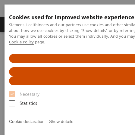
Cookies used for improved website experience
Zobrazovací technika
Laboratorní diagnostika
Siemens Healthineers and our partners use cookies and other simil
about how we use cookies by clicking "Show details" or by referrin
You may allow all cookies or select them individually. And you ma
Cookie Policy
page.
Home
Trend
Magazín Trend 2022
Trend 1/2022
Digitalizace nám umožňuje pracovat efektivněji
Digitalizace nám umožňuje
pracovat efektivněji
Necessary
EUC, největší ambulantní skupina v Česku,
Statistics
provozuje kromě poliklinik, laboratoří,
mamocenter a lékáren také telemedicínskou
Cookie declaration
Show details
platformu Lékař online 24/7. O výhodách