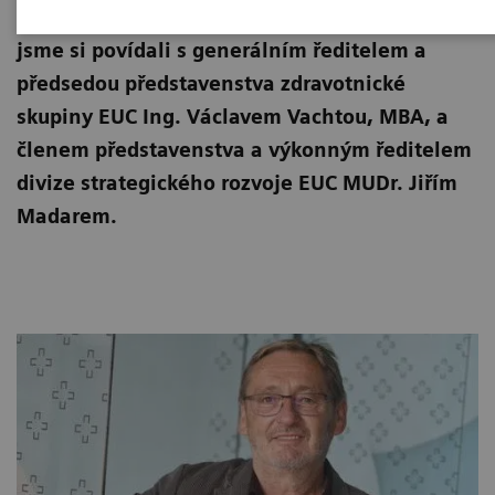
spojení digitální a fyzické péče o pacienty
jsme si povídali s generálním ředitelem a
předsedou představenstva zdravotnické
skupiny EUC Ing. Václavem Vachtou, MBA, a
členem představenstva a výkonným ředitelem
divize strategického rozvoje EUC MUDr. Jiřím
Madarem.