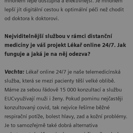
mnohem lépe dostupná a efektivnější. Je mnohem
lepší jít digitální cestou k optimální péči než chodit
od doktora k doktorovi.
Nejviditelnější službou v rámci distanční
medicíny je váš projekt Lékař online 24/7. Jak
funguje a jaká je na něj odezva?
Vachta:
Lékař online 24/7 je naše telemedicínská
služba, která se mezi pacienty těší velké oblibě.
Máme za sebou řádově 15 000 konzultací a službu
EUCvyužívají muži i ženy. Pokud pominu nejčastěji
konzultovaný covid, tak nejvíce řešíme běžné
respirační potíže, bolest hlavy, zad a kožní problémy.
Je to samozřejmě také dobrá alternativa