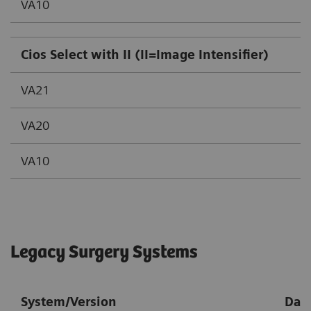
VA10
Cios Select with II (II=Image Intensifier)
VA21
VA20
VA10
Legacy Surgery Systems
System/Version
Date