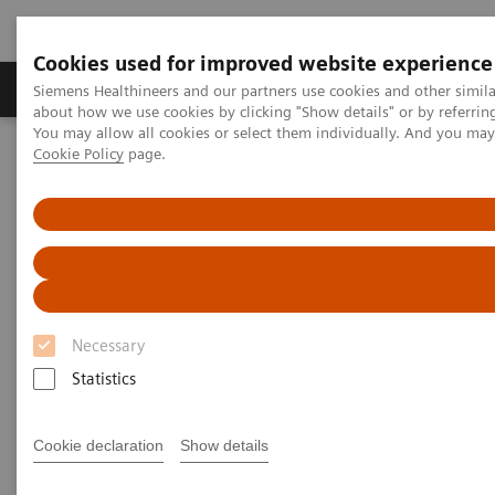
Cookies used for improved website experience
Zobrazovací technika
Laboratorní diagnostika
Siemens Healthineers and our partners use cookies and other simil
about how we use cookies by clicking "Show details" or by referrin
You may allow all cookies or select them individually. And you ma
Cookie Policy
page.
Home
Services
IT Standards
IHE - Surgery
IHE - Surgery
Necessary
Statistics
Go back to IHE overview
Cookie declaration
Show details