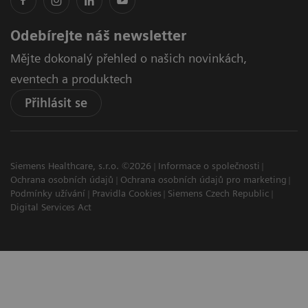
Odebírejte náš newsletter
Mějte dokonalý přehled o našich novinkách,
eventech a produktech
Přihlásit se
Siemens Healthcare, s.r.o. ©2026
Informace o společnosti
Ochrana osobních údajů
Ochrana osobních údajů pro marketing
Podmínky užívání
Pravidla Cookies
Siemens Czech Republic
Digital Services Act