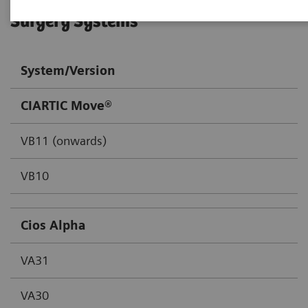
Surgery Systems
System/Version
CIARTIC Move®
VB11 (onwards)
VB10
Cios Alpha
VA31
VA30