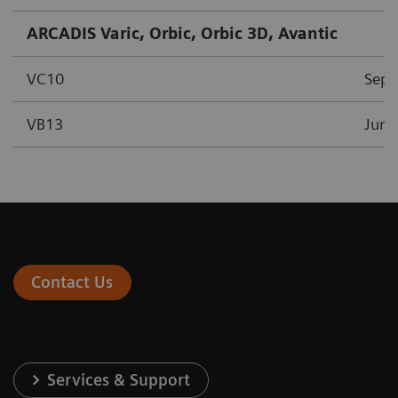
ARCADIS Varic, Orbic, Orbic 3D, Avantic
VC10
Sept
VB13
June
Contact Us
Services & Support