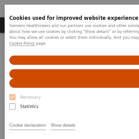
Cookies used for improved website experience
Zobrazovací technika
Laboratorní diagnostika
Siemens Healthineers and our partners use cookies and other simil
about how we use cookies by clicking "Show details" or by referrin
You may allow all cookies or select them individually. And you ma
Cookie Policy
page.
Home
Services
IT Standards
IHE - Computed Tomography
NAEOTOM Alpha
IHE - NAEOTOM Alpha family
Necessary
Statistics
Go back to IHE overview
Cookie declaration
Show details