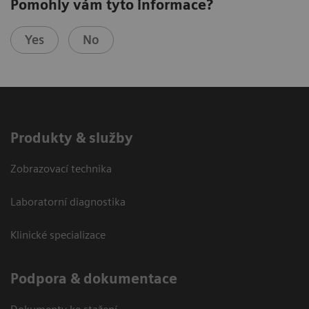
Pomohly vám tyto informace?
Yes
No
Produkty & služby
Zobrazovací technika
Laboratorní diagnostika
Klinické specializace
Podpora & dokumentace