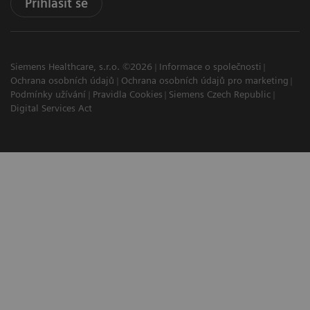
Přihlásit se
Siemens Healthcare, s.r.o. ©2026
Informace o společnosti
Ochrana osobních údajů
Ochrana osobních údajů pro marketing
Podmínky užívání
Pravidla Cookies
Siemens Czech Republic
Digital Services Act