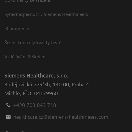
Dokumenty ke stažení
Kyberbezpečnost v Siemens Healthineers
eCommerce
Řízení kontroly kvality testů
Vzdělávání & školení
Siemens Healthcare, s.r.o.
Budějovická 779/3b
,
140 00, Praha 4-
Michle
,
IČO: 04179960
+420 703 843 718
healthcare.cz@siemens-healthineers.com