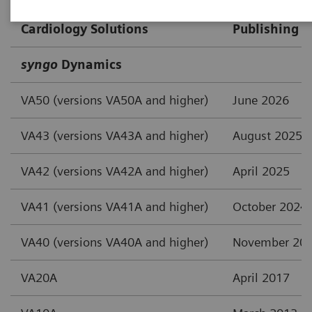
Cardiology Solutions
Publishing D
syngo
Dynamics
VA50 (versions VA50A and higher)
June 2026
VA43 (versions VA43A and higher)
August 2025
VA42 (versions VA42A and higher)
April 2025
VA41 (versions VA41A and higher)
October 2024
VA40 (versions VA40A and higher)
November 20
VA20A
April 2017