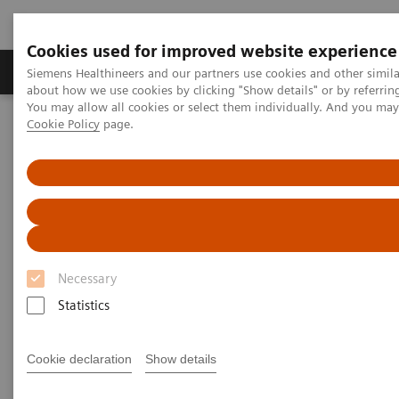
Cookies used for improved website experience
Zobrazovací technika
Laboratorní diagnostika
Siemens Healthineers and our partners use cookies and other simil
about how we use cookies by clicking "Show details" or by referrin
You may allow all cookies or select them individually. And you ma
Cookie Policy
page.
Home
Services
IT Standards
IHE - Cardiology Solutions
IHE - Cardiology Solutions
Necessary
Statistics
Go back to IHE overview
Cookie declaration
Show details