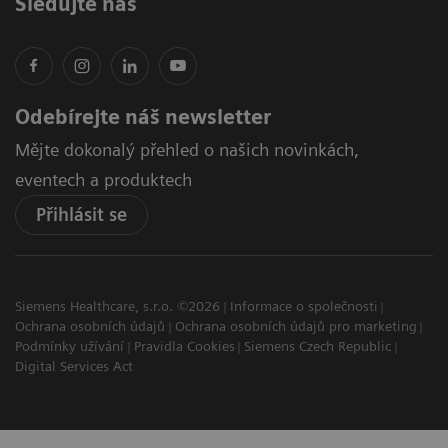
Sledujte nás
Odebírejte náš newsletter
Mějte dokonalý přehled o našich novinkách,
eventech a produktech
Přihlásit se
Siemens Healthcare, s.r.o. ©2026
Informace o společnosti
Ochrana osobních údajů
Ochrana osobních údajů pro marketing
Podmínky užívání
Pravidla Cookies
Siemens Czech Republic
Digital Services Act