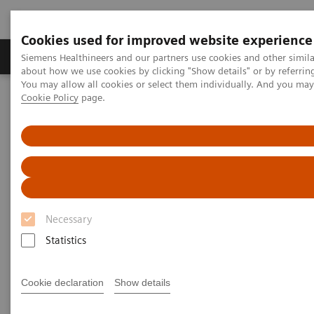
Cookies used for improved website experience
Zobrazovací technika
Laboratorní diagnostika
Siemens Healthineers and our partners use cookies and other simil
about how we use cookies by clicking "Show details" or by referrin
You may allow all cookies or select them individually. And you ma
Cookie Policy
page.
Home
Zobrazovací technika
Molecular Imaging
Options and Upgrades
Options and Upgrades
Upgradeability with Siemens Healthineers
Molecular Imaging
Necessary
Statistics
Discover powerful solutions for your Siemens
Healthineers Molecular Imaging systems to meet
Cookie declaration
Show details
each business need.