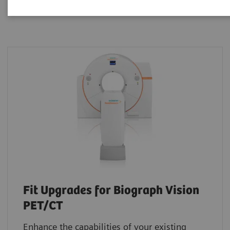
Fit Upgrades for Biograph Vision
PET/CT
Enhance the capabilities of your existing