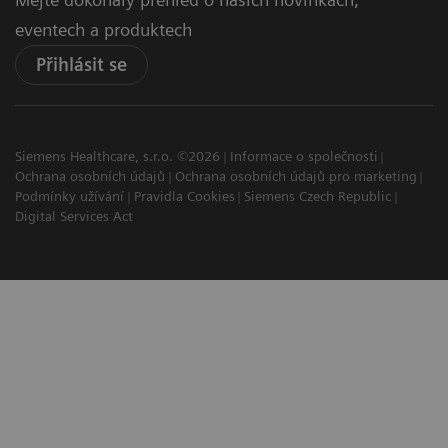
eventech a produktech
Přihlásit se
Siemens Healthcare, s.r.o. ©2026
Informace o společnosti
Ochrana osobních údajů
Ochrana osobních údajů pro marketing
Podmínky užívání
Pravidla Cookies
Siemens Czech Republic
Digital Services Act